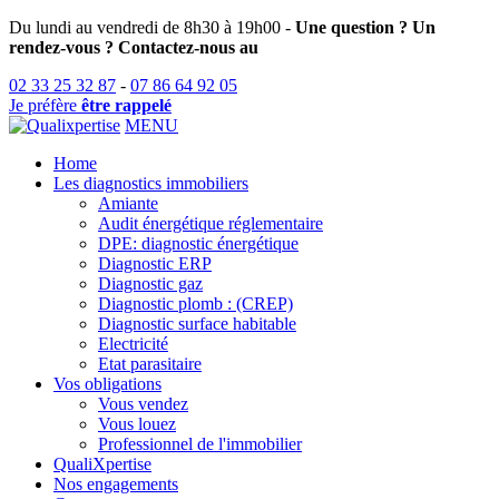
Aller
Du lundi au vendredi de 8h30 à 19h00 -
Une question ? Un
au
rendez-vous ? Contactez-nous au
contenu
02 33 25 32 87
-
07 86 64 92 05
principal
Je préfère
être rappelé
MENU
Home
Les diagnostics immobiliers
Amiante
Audit énergétique réglementaire
DPE: diagnostic énergétique
Diagnostic ERP
Diagnostic gaz
Diagnostic plomb : (CREP)
Diagnostic surface habitable
Electricité
Etat parasitaire
Vos obligations
Vous vendez
Vous louez
Professionnel de l'immobilier
QualiXpertise
Nos engagements