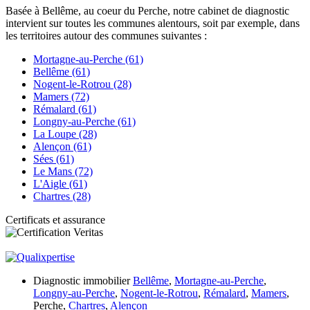
Basée à Bellême, au coeur du Perche, notre cabinet de diagnostic
intervient sur toutes les communes alentours, soit par exemple, dans
les territoires autour des communes suivantes :
Mortagne-au-Perche (61)
Bellême (61)
Nogent-le-Rotrou (28)
Mamers (72)
Rémalard (61)
Longny-au-Perche (61)
La Loupe (28)
Alençon (61)
Sées (61)
Le Mans (72)
L'Aigle (61)
Chartres (28)
Certificats et assurance
Diagnostic immobilier
Bellême
,
Mortagne-au-Perche
,
Longny-au-Perche
,
Nogent-le-Rotrou
,
Rémalard
,
Mamers
,
Perche,
Chartres
,
Alençon